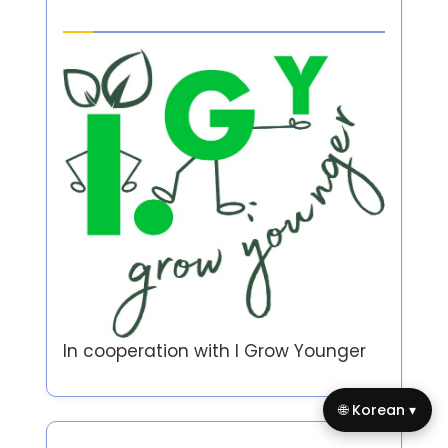
Partner
In cooperation with
I Grow Younger
🌐 Korean ▾