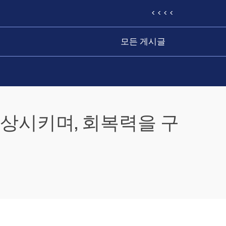
< < < <
모든 게시글
향상시키며, 회복력을 구